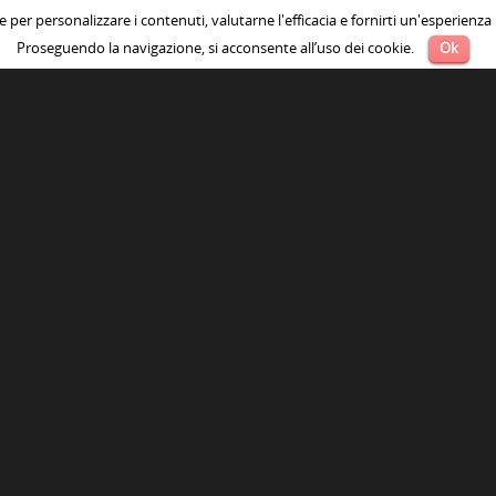
no scorcio di incontri più
ie per personalizzare i contenuti, valutarne l'efficacia e fornirti un'esperienza
 necessari. Fabio Testoni, il
Proseguendo la navigazione, si acconsente all’uso dei cookie.
Ok
tarrista bolognese degli
i trova…
Leggi
artisti
018
Intervista a Janna C
FERRARA
Il Canzoniere delle Lame di B
racconto di musica, condivisi
grandi sogni.
Bologna, 1967. Janna e Gian
(Ginestri) sono due ragazzi 
un registratore a bobine Ge
anni girano durante i cortei,
piazze e i cortili e “catturan