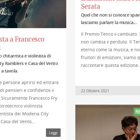
Serata
Quel che non si conosce spav
lasciamo parlare la musica...
Il Premio Tenco è cambiato. 
sta a Francesco
non cambia è perduto. Il Te
i
eterno come la musica, e noi
o chitarrista e violinista di
fruitori di emozioni, siamo q
y Ramblers e Casa del Vento
raccontare questa edizione
 a tavola.
e persone aprirsi ed entrare
 di pensieri e confidenze è
22 Ottobre 2021
. Sicuramente Francesco Fry
pirotecnico violinista
R
entista dei Modena City
 Casa del Vento…
Leggi