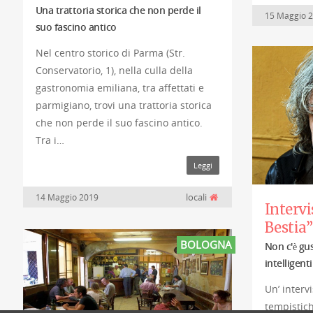
Una trattoria storica che non perde il
15 Maggio 
suo fascino antico
Nel centro storico di Parma (Str.
Conservatorio, 1), nella culla della
gastronomia emiliana, tra affettati e
parmigiano, trovi una trattoria storica
che non perde il suo fascino antico.
Tra i…
Leggi
locali
14 Maggio 2019
Intervi
Bestia”
BOLOGNA
Non c'è gu
intelligenti
Un’ interv
tempistich