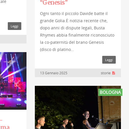
cale
“Genesis”
Ogni tanto il piccolo Davide batte il
…
grande Golia.È notizia recente che,
Leggi
dopo anni di dispute legali, Busta
Rhymes abbia finalmente riconosciuto
la co-paternità del brano Genesis
(disco di platino…
Leggi
storie
13 Gennaio 2025
BOLOGNA
–
rima