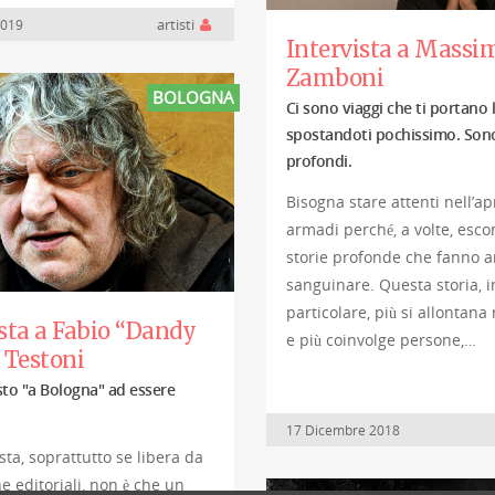
artisti
2019
Intervista a Massi
Zamboni
BOLOGNA
Ci sono viaggi che ti portano
spostandoti pochissimo. Sono
profondi.
Bisogna stare attenti nell’apr
armadi perché, a volte, esco
storie profonde che fanno 
sanguinare. Questa storia, i
particolare, più si allontana
sta a Fabio “Dandy
e più coinvolge persone,…
 Testoni
sto "a Bologna" ad essere
17 Dicembre 2018
ista, soprattutto se libera da
e editoriali, non è che un