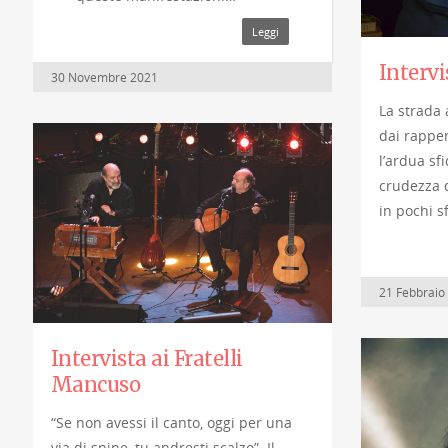
Leggi
Intervi
30 Novembre 2021
La strada a
dai rapper
l’ardua sf
crudezza d
in pochi s
21 Febbraio
Intervista ai Fratelli
Mancuso
“Se non avessi il canto, oggi per una
via di spine, tu andresti scalzo”. Il