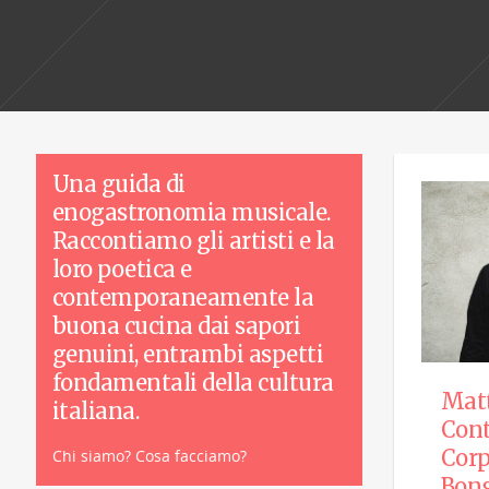
Una guida di
enogastronomia musicale.
Raccontiamo gli artisti e la
loro poetica e
contemporaneamente la
buona cucina dai sapori
genuini, entrambi aspetti
fondamentali della cultura
Matt
italiana.
Con
Corp
Chi siamo? Cosa facciamo?
Bon