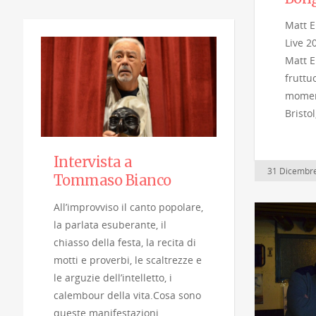
Matt E
Live 2
Matt El
fruttu
momenti
Bristo
Intervista a
31 Dicembr
Tommaso Bianco
All’improvviso il canto popolare,
la parlata esuberante, il
chiasso della festa, la recita di
motti e proverbi, le scaltrezze e
le arguzie dell’intelletto, i
calembour della vita.Cosa sono
queste manifestazioni…