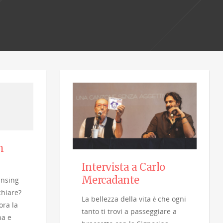
m
Intervista a Carlo
Mercadante
ansing
chiare?
La bellezza della vita è che ogni
ora la
tanto ti trovi a passeggiare a
na e