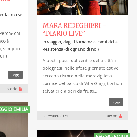
enta, ma se
MARA REDEGHIERI –
“DIARIO LIVE”
Perché chi
nco è
In viaggio, dagli Ustmamò ai canti della
, semplici
Resistenza (di ognuno di noi)
ui a
A pochi passi dal centro della città, i
…
bolognesi, nelle afose giornate estive,
Leggi
cercano ristoro nella meravigliosa
cornice del parco di Villa Ghigi, tra fiori
storie
selvatici e alberi da frutti….
Leggi
EGGIO EMILIA
artisti
5 Ottobre 2021
REGGIO EMILIA