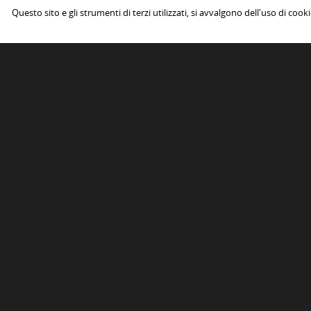
ritaglio, u
Questo sito e gli strumenti di terzi utilizzati, si avvalgono dell'uso di cook
complessi,
grande chi
Osteria del Sole
Skiantos s
Punto d'incontro leggendario. La sua
magia resta intatta dal 1465
Pochi passi, spesso a ritroso, alle volte
13 Marzo 2
aprono mondi e regalano incontri che
ci fanno alzare i calici al cielo e
brindare per il fatto di vivere in una
città…
Leggi
locali
7 Marzo 2018