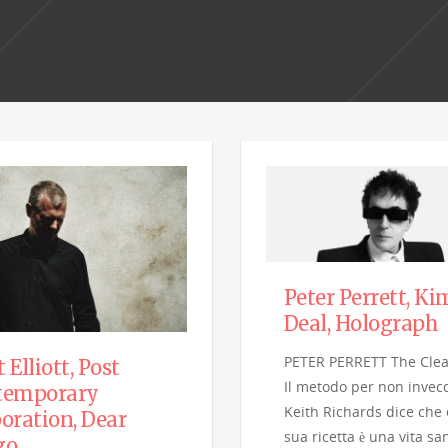
Peter Perrett, Ki
Deal, Holograph
PETER PERRETT The Cle
 Elliott, Post
Il metodo per non invec
temporary
Keith Richards dice che 
oration, Dear
sua ricetta è una vita sa
go