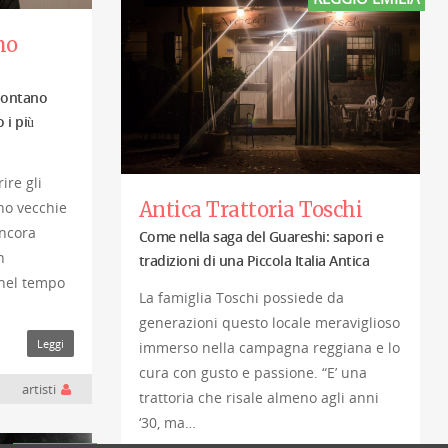
mo
 lontano
 i più
ire gli
Antica Trattoria Toschi
no vecchie
ancora
Come nella saga del Guareshi: sapori e
n
tradizioni di una Piccola Italia Antica
 nel tempo
La famiglia Toschi possiede da
generazioni questo locale meraviglioso
Leggi
immerso nella campagna reggiana e lo
cura con gusto e passione. “E’ una
artisti
trattoria che risale almeno agli anni
‘30, ma…