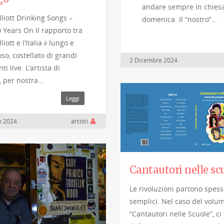
andare sempre in chiesa
lliott Drinking Songs –
domenica. Il “nostro”…
0 Years On Il rapporto tra
liott e l’Italia è lungo e
oso, costellato di grandi
2 Dicembre 2024
 live. L’artista di
l, per nostra…
Leggi
artisti
e 2024
Cantautori nelle sc
Le rivoluzioni partono spess
semplici. Nel caso del volu
“Cantautori nelle Scuole”, ci