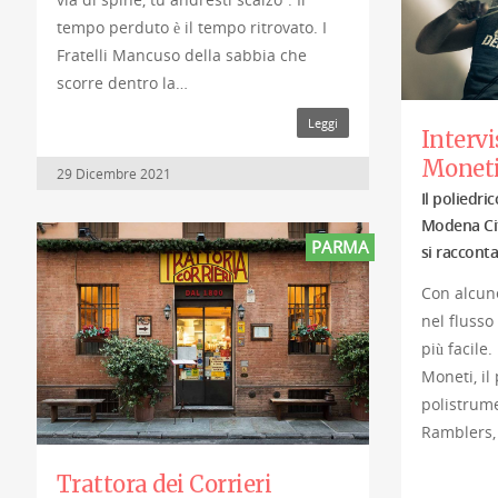
tempo perduto è il tempo ritrovato. I
Fratelli Mancuso della sabbia che
scorre dentro la…
Leggi
Intervi
Monet
29 Dicembre 2021
Il poliedric
Modena Cit
PARMA
si racconta
Con alcun
nel flusso
più facile
Moneti, il 
polistrum
Ramblers,
Trattora dei Corrieri