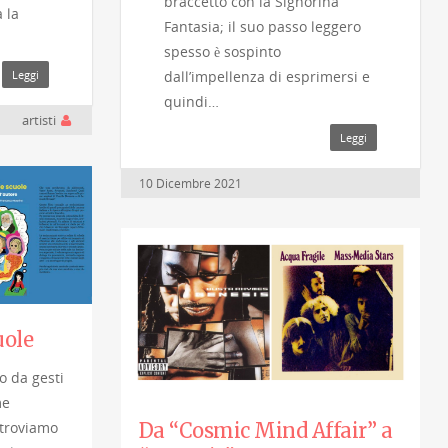
braccetto con la Signorina
 la
Fantasia; il suo passo leggero
spesso è sospinto
dall’impellenza di esprimersi e
Leggi
quindi…
artisti
Leggi
10 Dicembre 2021
uole
o da gesti
me
Da “Cosmic Mind Affair” a
 troviamo