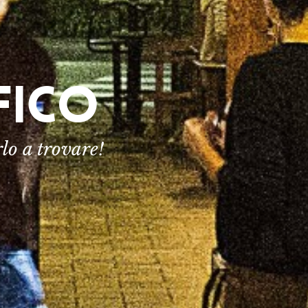
FICO
lo a trovare!