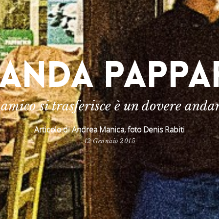
ANDA PAPPA
mico si trasferisce è un dovere andar
Articolo di Andrea Manica, foto Denis Rabiti
12 Gennaio 2015